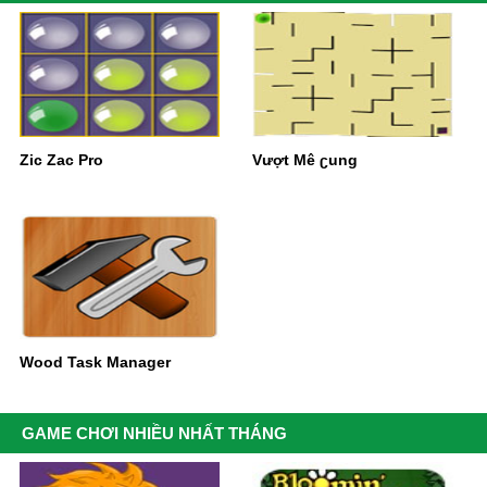
Zic Zac Pro
Vượt Mê ʗung
Wood Task Manager
GAME CHƠI NHIỀU NHẤT THÁNG