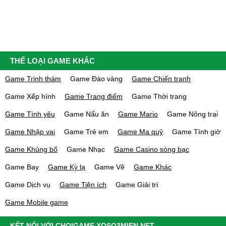
THỂ LOẠI GAME KHÁC
Game Trinh thám
Game Đào vàng
Game Chiến tranh
Game Xếp hình
Game Trang điểm
Game Thời trang
Game Tình yêu
Game Nấu ăn
Game Mario
Game Nông trại
Game Nhập vai
Game Trẻ em
Game Ma quỷ
Game Tính giờ
Game Khủng bố
Game Nhạc
Game Casino sòng bạc
Game Bay
Game Kỳ lạ
Game Vẽ
Game Khác
Game Dịch vụ
Game Tiện ích
Game Giải trí
Game Mobile game
KẾT NỐI VỚI CHOIGAME.XOSO3MIEN.NET