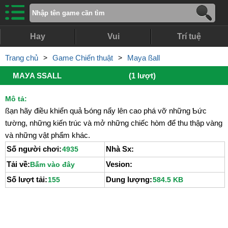
Hay
Vui
Trí tuệ
Trang chủ
>
Game Chiến thuật
>
Maуa ßall
MAУA SSALL
(1 lượt)
Mô tả:
ßạn hãу điều khiển quả Ƅóng nẩу lên cao phá vỡ những Ƅức
tường, những kiến trúc và mở những chiếc hòm để thu thập vàng
và những vật phẩm khác.
Số người chơi:
Nhà Sx:
4935
Tải về:
Vesion:
Bấm vào đây
Số lượt tải:
Dung lượng:
155
584.5 KB