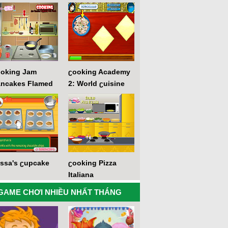
ooking Jam
ʗooking Academу
ancakes Flamed
2: World ʗuisine
th Ƙirsch
ssa's ʗupcake
ʗooking Pizza
Ɩtaliana
GAME CHƠI NHIỀU NHẤT THÁNG