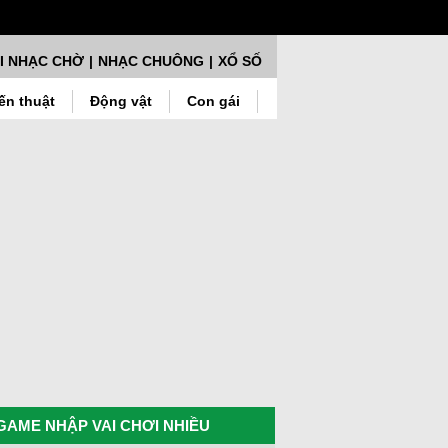
I NHẠC CHỜ
|
NHẠC CHUÔNG
|
XỔ SỐ
ến thuật
Động vật
Con gái
GAME NHẬP VAI CHƠI NHIỀU