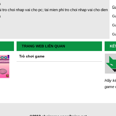
a
G
i tro choi nhap vai cho pc; tai mien phi tro choi nhap vai cho dien
a
G
Ga
G
TRANG WEB LIÊN QUAN
KẾ
Trò chơi game
Hãy kế
game m