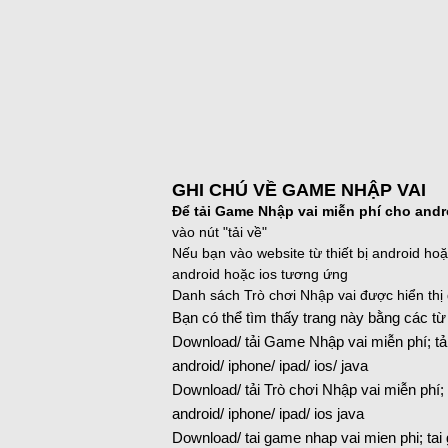
GHI CHÚ VỀ GAME NHẬP VAI
Để tải Game Nhập vai miễn phí cho andr
vào nút "tải về"
Nếu bạn vào website từ thiết bị android ho
android hoặc ios tương ứng
Danh sách Trò chơi Nhập vai được hiển thị 
Bạn có thể tìm thấy trang này bằng các từ
Download/ tải Game Nhập vai miễn phí; t
android/ iphone/ ipad/ ios/ java
Download/ tải Trò chơi Nhập vai miễn phí; 
android/ iphone/ ipad/ ios java
Download/ tai game nhap vai mien phi; tai