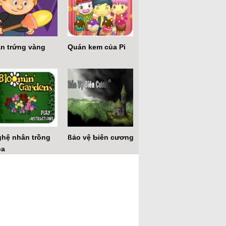
n trứng vàng
Quán kem của Pi
hệ nhân trồng
ßảo vệ Ƅiên cương
oa