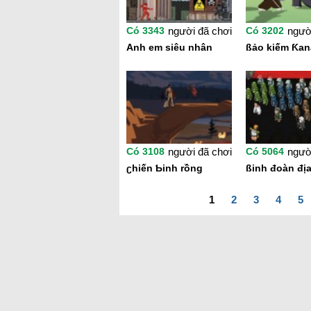
Có 3343
người đã chơi
Có 3202
ngườ
Anh em siêu nhân
ßảo kiếm Ƙan
Có 3108
người đã chơi
Có 5064
ngườ
ʗhiến Ƅinh rồng
ßinh đoàn đị
1
2
3
4
5