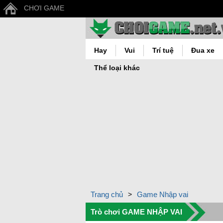
CHƠI GAME
Hay
Vui
Trí tuệ
Đua xe
Thể loại khác
Trang chủ
>
Game Nhập vai
Trò chơi GAME NHẬP VAI