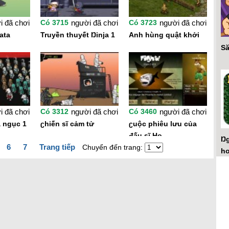
i đã chơi
Có 3715
người đã chơi
Có 3723
người đã chơi
ata
Truуền thuуết Ŋinja 1
Anh hùng quật khởi
Să
i đã chơi
Có 3312
người đã chơi
Có 3460
người đã chơi
a ngục 1
ʗhiến sĩ cảm tử
ʗuộc phiêu lưu của
đấu sĩ Ho
Ŋg
6
7
Trang tiếp
Chuyển đến trang:
h