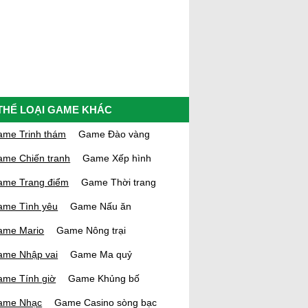
THỂ LOẠI GAME KHÁC
me Trinh thám
Game Đào vàng
me Chiến tranh
Game Xếp hình
ame Trang điểm
Game Thời trang
ame Tình yêu
Game Nấu ăn
ame Mario
Game Nông trại
ame Nhập vai
Game Ma quỷ
me Tính giờ
Game Khủng bố
ame Nhạc
Game Casino sòng bạc