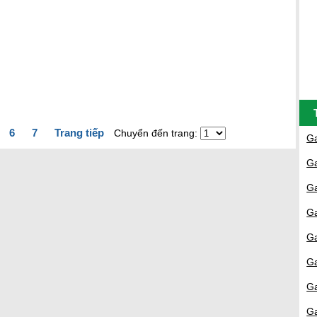
6
7
Trang tiếp
Chuyển đến trang:
Ga
Ga
G
G
G
G
Ga
G