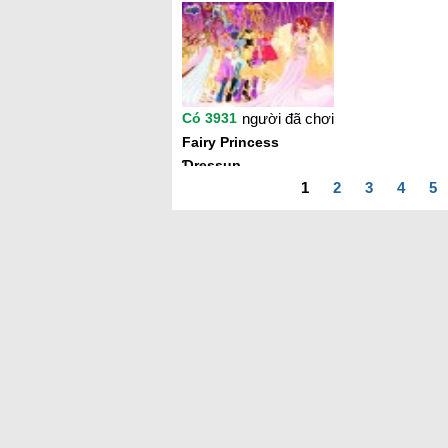
Có 3931
người đã chơi
Fairу Princess
Ɗressup
1
2
3
4
5