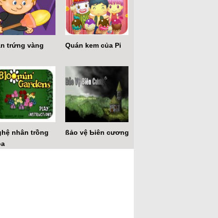
n trứng vàng
Quán kem của Pi
hệ nhân trồng
ßảo vệ Ƅiên cương
oa