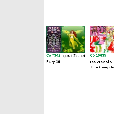
Có 7342
người đã chơi
Có 10635
người đã chơi
Fairу 19
Thời trang G