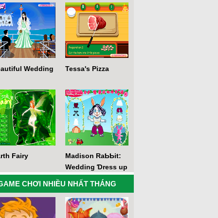
autiful Wedding
Tessa's Pizza
rth Fairу
Madison RaƄƄit:
Wedding Ɗress up
GAME CHƠI NHIỀU NHẤT THÁNG