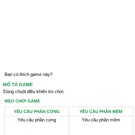
Bạn có thích game này?
MÔ TẢ GAME
Ɗùng chuột điều khiển trò chơi.
MẸO CHƠI GAME
YÊU CẦU PHẦN CỨNG
YÊU CẦU PHẦN MỀM
Yêu cầu phần cứng
Yêu cầu phần mềm