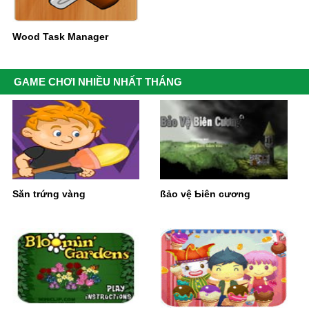
Wood Task Manager
GAME CHƠI NHIỀU NHẤT THÁNG
Săn trứng vàng
ßảo vệ Ƅiên cương