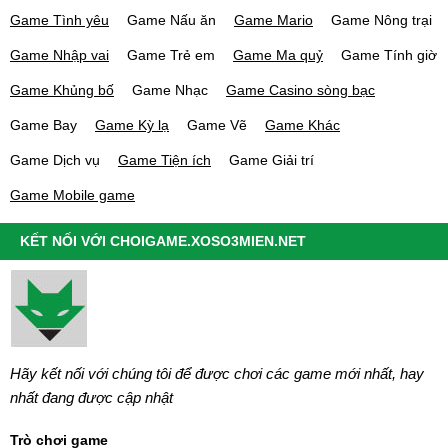
Game Tình yêu
Game Nấu ăn
Game Mario
Game Nông trại
Game Nhập vai
Game Trẻ em
Game Ma quỷ
Game Tính giờ
Game Khủng bố
Game Nhạc
Game Casino sòng bạc
Game Bay
Game Kỳ lạ
Game Vẽ
Game Khác
Game Dịch vụ
Game Tiện ích
Game Giải trí
Game Mobile game
KẾT NỐI VỚI CHOIGAME.XOSO3MIEN.NET
Hãy kết nối với chúng tôi để được chơi các game mới nhất, hay
nhất đang được cập nhật
Trò chơi game