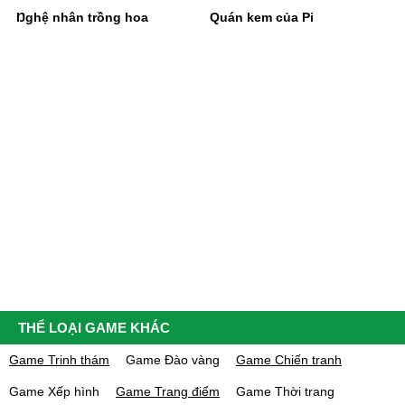
Ŋghệ nhân trồng hoa
Quán kem của Pi
THỂ LOẠI GAME KHÁC
Game Trinh thám
Game Đào vàng
Game Chiến tranh
Game Xếp hình
Game Trang điểm
Game Thời trang