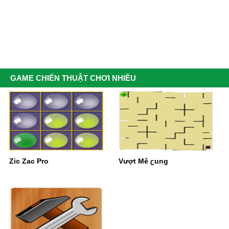
GAME CHIẾN THUẬT CHƠI NHIỀU
Zic Zac Pro
Vượt Mê ʗung